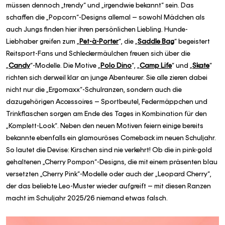
müssen dennoch „trendy“ und „irgendwie bekannt“ sein. Das
schaffen die „Popcorn“-Designs allemal – sowohl Mädchen als
auch Jungs finden hier ihren persönlichen Liebling. Hunde-
Liebhaber greifen zum „
Pet-à-Porter
“, die „
Saddle Bag
“ begeistert
Reitsport-Fans und Schleckermäulchen freuen sich über die
„
Candy
“-Modelle. Die Motive „
Polo Dino
“, „
Camp Life
“ und „
Skate
“
richten sich derweil klar an junge Abenteurer. Sie alle zieren dabei
nicht nur die „Ergomaxx“-Schulranzen, sondern auch die
dazugehörigen Accessoires – Sportbeutel, Federmäppchen und
Trinkflaschen sorgen am Ende des Tages in Kombination für den
„Komplett-Look“. Neben den neuen Motiven feiern einige bereits
bekannte ebenfalls ein glamouröses Comeback im neuen Schuljahr.
So lautet die Devise: Kirschen sind nie verkehrt! Ob die in pink-gold
gehaltenen „Cherry Pompon“-Designs, die mit einem präsenten blau
versetzten „Cherry Pink“-Modelle oder auch der „Leopard Cherry“,
der das beliebte Leo-Muster wieder aufgreift – mit diesen Ranzen
macht im Schuljahr 2025/26 niemand etwas falsch.