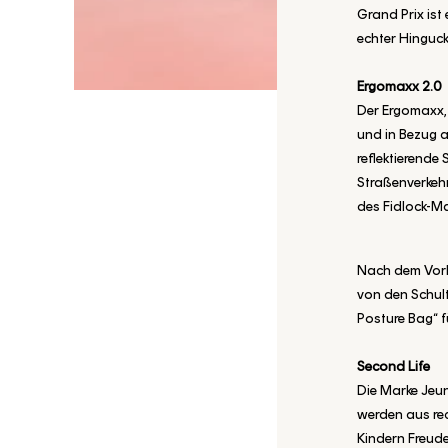
Grand Prix ist
echter Hinguck
Ergomaxx 2.0
Der Ergomaxx, 
und in Bezug a
reflektierende
Straßenverkehr
des Fidlock-Ma
Nach dem Vorb
von den Schult
Posture Bag“ 
Second Life
Die Marke Jeune
werden aus rec
Kindern Freude