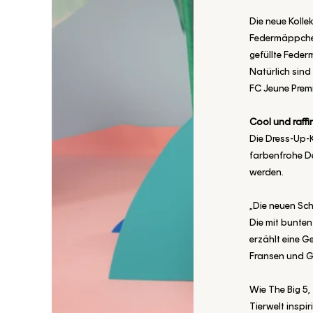
Die neue Kolle
Federmäppchen 
gefüllte Feder
Natürlich sind
FC Jeune Premie
Cool und raffin
Die Dress-Up-K
farbenfrohe De
werden.
„Die neuen Sch
Die mit bunten
erzählt eine G
Fransen und G
Wie The Big 5,
Tierwelt inspir