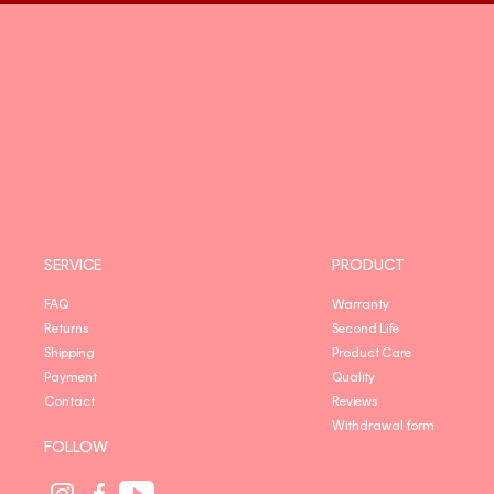
SERVICE
PRODUCT
FAQ
Warranty
Returns
Second Life
Shipping
Product Care
Payment
Quality
Contact
Reviews
Withdrawal form
FOLLOW
Social
Social
Social