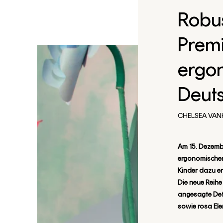
Robus
Premi
ergon
Deut
CHELSEA VAN
Am 15. Dezemb
ergonomischen
Kinder dazu er
Die neue Reihe
angesagte Det
sowie rosa Ele