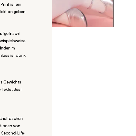
rint ist ein
lektion geben.
ufgefrischt
beispielsweise
Kinder im
hluss ist dank
es Gewichts
rfekte „Best
 Schultaschen
ationen von
n Second-Life-