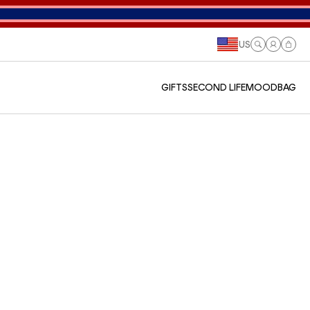
US
Log
Cart
in
GIFTS
SECOND LIFE
MOODBAG