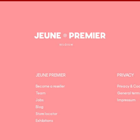
Jeune
Premier
JEUNE PREMIER
PRIVACY
Become a reseller
Privacy & Coo
Team
General term
Jobs
Impressum
Blog
Store locator
Exhibitions