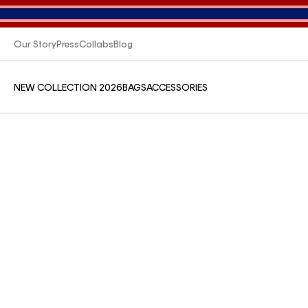
Our Story
Press
Collabs
Blog
NEW COLLECTION 2026
BAGS
ACCESSORIES