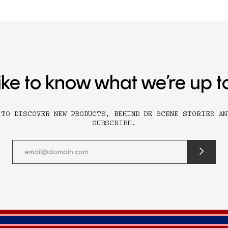
ike to know what we’re up t
 TO DISCOVER NEW PRODUCTS, BEHIND DE SCENE STORIES AN
SUBSCRIBE.
submit
newslette
form
and
subscribe