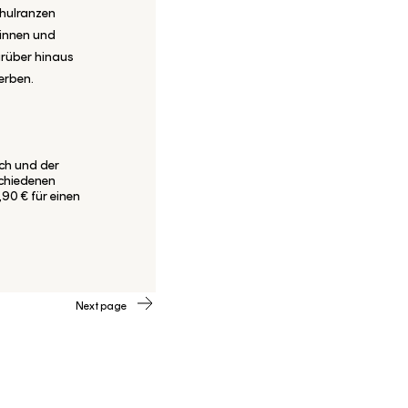
chulranzen
dinnen und
arüber hinaus
erben.
ich und der
schiedenen
,90 € für einen
Next page