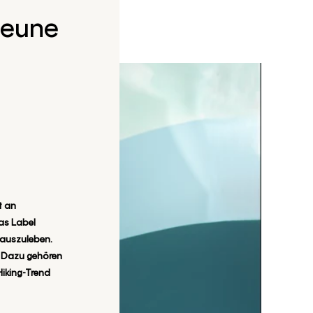
 Jeune
t an
as Label
n auszuleben.
t. Dazu gehören
Hiking-Trend