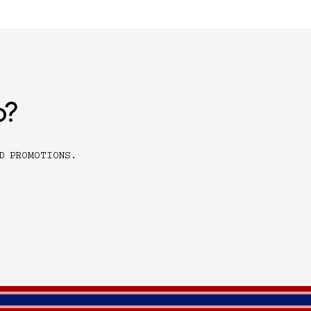
o?
D PROMOTIONS.
r