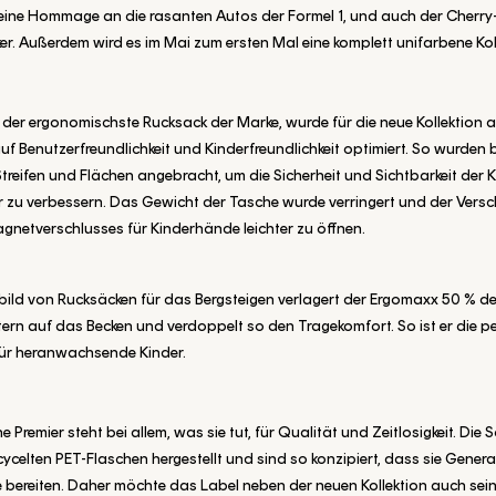
 eine Hommage an die rasanten Autos der Formel 1, und auch der Cherry-P
er. Außerdem wird es im Mai zum ersten Mal eine komplett unifarbene Kol
der ergonomischste Rucksack der Marke, wurde für die neue Kollektion a
uf Benutzerfreundlichkeit und Kinderfreundlichkeit optimiert. So wurden 
 Streifen und Flächen angebracht, um die Sicherheit und Sichtbarkeit der 
 zu verbessern. Das Gewicht der Tasche wurde verringert und der Versc
gnetverschlusses für Kinderhände leichter zu öffnen.
ild von Rucksäcken für das Bergsteigen verlagert der Ergomaxx 50 % d
ern auf das Becken und verdoppelt so den Tragekomfort. So ist er die pe
für heranwachsende Kinder.
 Premier steht bei allem, was sie tut, für Qualität und Zeitlosigkeit. Die
ycelten PET-Flaschen hergestellt und sind so konzipiert, dass sie Gener
 bereiten. Daher möchte das Label neben der neuen Kollektion auch sei