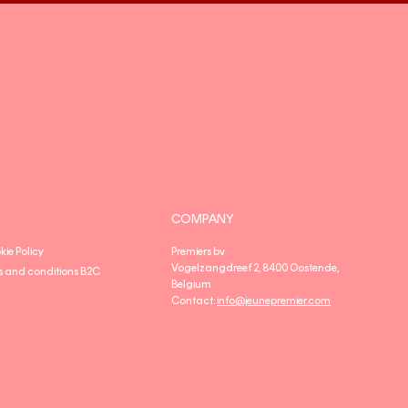
COMPANY
kie Policy
Premiers bv
Vogelzangdreef 2, 8400 Oostende,
s and conditions B2C
Belgium
Contact:
info@jeunepremier.com