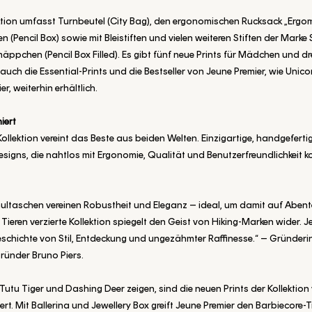
ktion umfasst Turnbeutel (City Bag), den ergonomischen Rucksack „Ergo
(Pencil Box) sowie mit Bleistiften und vielen weiteren Stiften der Marke 
mäppchen (Pencil Box Filled). Es gibt fünf neue Prints für Mädchen und dr
 auch die Essential-Prints und die Bestseller von Jeune Premier, wie Uni
r, weiterhin erhältlich.
iert
ollektion vereint das Beste aus beiden Welten. Einzigartige, handgeferti
signs, die nahtlos mit Ergonomie, Qualität und Benutzerfreundlichkeit k
ultaschen vereinen Robustheit und Eleganz – ideal, um damit auf Abent
 Tieren verzierte Kollektion spiegelt den Geist von Hiking-Marken wider. 
eschichte von Stil, Entdeckung und ungezähmter Raffinesse.“
– Gründeri
ründer Bruno Piers.
 Tutu Tiger und Dashing Deer zeigen, sind die neuen Prints der Kollektion
iert. Mit Ballerina und Jewellery Box greift Jeune Premier den Barbiecore-