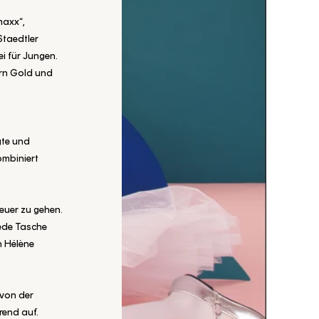
maxx“,
Staedtler
ei für Jungen.
corn Gold und
gte und
ombiniert
euer zu gehen.
Jede Tasche
n Hélène
 von der
Trend auf.