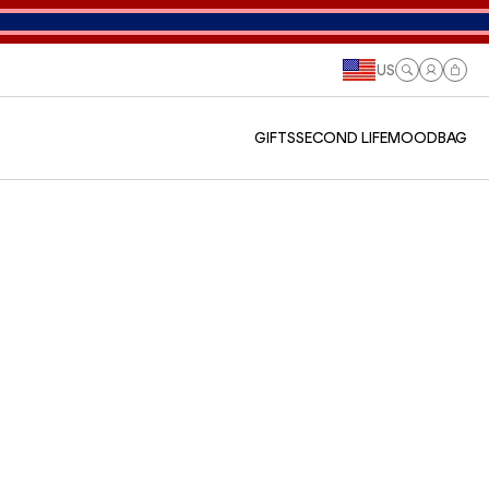
US
Log
Cart
in
GIFTS
SECOND LIFE
MOODBAG