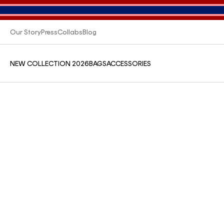
Our Story
Press
Collabs
Blog
NEW COLLECTION 2026
BAGS
ACCESSORIES