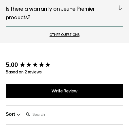
Is there a warranty on Jeune Premier
products?
OTHER QUESTIONS
New content loaded
5.00
Based on 2 reviews
Write Review
Search:
Sort