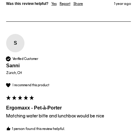
Was this review helpful?
Yes
Report
Share
1 year ago
S
Verified Customer
Sanni
Zürich, CH
I recommend this product
Ergomaxx - Pet-à-Porter
Matching water bitte and lunchbox would be nice
1 person found this review helpful.