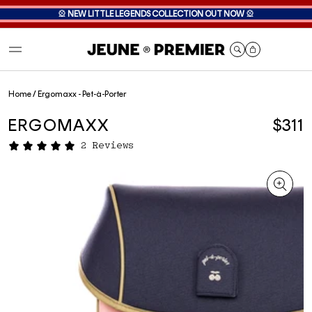
🎡
NEW LITTLE LEGENDS COLLECTION OUT NOW
🎡
Cart
Home
/
Ergomaxx - Pet-à-Porter
ERGOMAXX
$311
2 Reviews