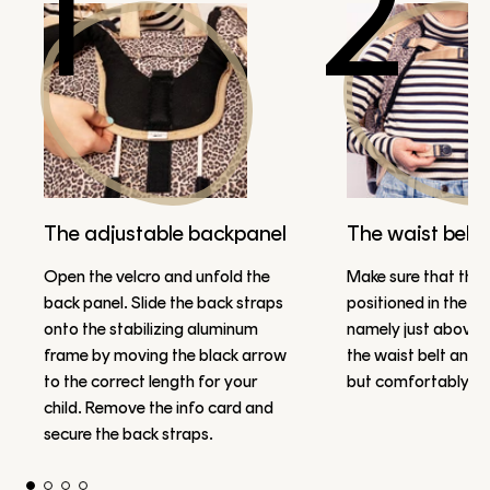
1
2
The adjustable backpanel
The waist belt
Open the velcro and unfold the
Make sure that the w
back panel. Slide the back straps
positioned in the ri
onto the stabilizing aluminum
namely just above t
frame by moving the black arrow
the waist belt and ti
to the correct length for your
but comfortably..
child. Remove the info card and
secure the back straps.