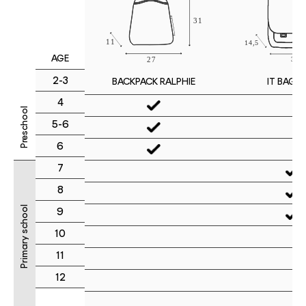
AGE
2-3
IT BAG M
BACKPACK RALPHIE
4
Preschool
5-6
6
7
8
Primary school
9
10
11
12