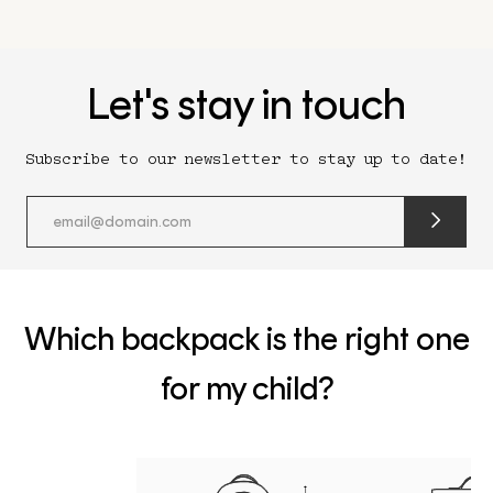
Let's stay in touch
Subscribe to our newsletter to stay up to date!
submit
newslette
form
and
subscribe
Which backpack is the right one
for my child?