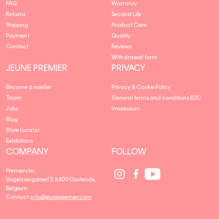
FAQ
Warranty
Returns
Second Life
Shipping
Product Care
Payment
Quality
Contact
Reviews
Withdrawal form
JEUNE PREMIER
PRIVACY
Become a reseller
Privacy & Cookie Policy
Team
General terms and conditions B2C
Jobs
Impressum
Blog
Store locator
Exhibitions
COMPANY
FOLLOW
Social
Social
Social
Premiers bv
Media
Media
Media
Vogelzangdreef 2, 8400 Oostende,
link
link
link
Belgium
Contact:
info@jeunepremier.com