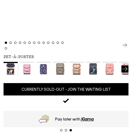
PET-À-PORTER
CURRENTLY SOLD-OUT - JOIN THE WAITING LIST
Order
before 16h
, next day delivery*